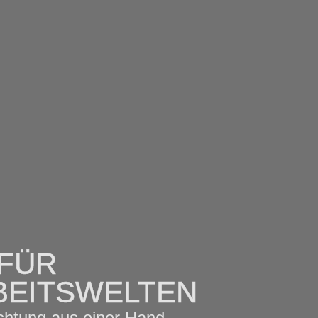
 FÜR
BEITSWELTEN
chtung aus einer Hand