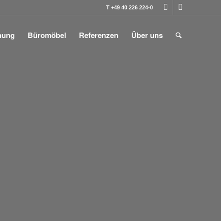
T +49 40 226 224-0
nung
Büromöbel
Referenzen
Über uns