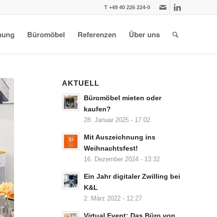
T +49 40 226 224-0
nung
Büromöbel
Referenzen
Über uns
AKTUELL
Büromöbel mieten oder
kaufen?
28. Januar 2025 - 17:02
Mit Auszeichnung ins
Weihnachtsfest!
16. Dezember 2024 - 13:32
Ein Jahr digitaler Zwilling bei
K&L
2. März 2022 - 12:27
Virtual Event: Das Büro von